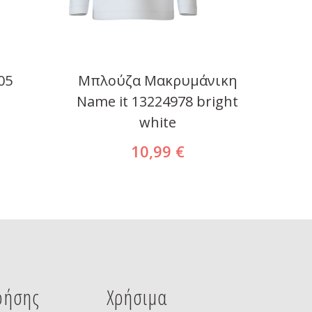
05
Μπλούζα Μακρυμάνικη
Μπλο
Name it 13224978 bright
white
10,99 €
ρήσης
Χρήσιμα