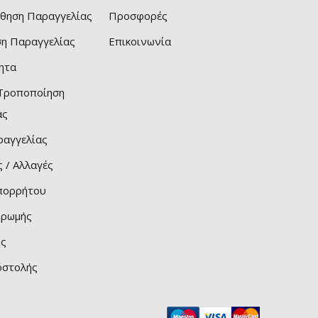
θηση Παραγγελίας
Προσφορές
ση Παραγγελίας
Επικοινωνία
ητα
 Τροποποίηση
ας
ραγγελίας
 / Αλλαγές
Απορρήτου
ηρωμής
ης
οστολής