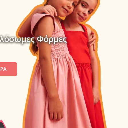
λόσωμες Φόρμες
ΡΑ