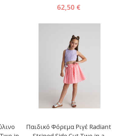
62,50 €
ύλινο
Παιδικό Φόρεμα Ριγέ Radiant
 Two in
Striped Side Cut Two in a