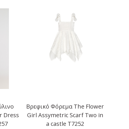
ύλινο
Βρεφικό Φόρεμα The Flower
er Dress
Girl Assymetric Scarf Two in
257
a castle T7252