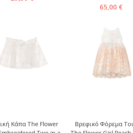
65,00 €
ική Κάπα The Flower
Βρεφικό Φόρεμα Το
 Embroidered Two in a
The Flower Girl Peach