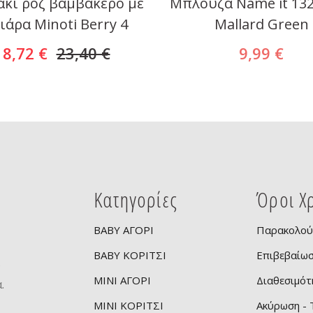
κι ροζ βαμβακερό με
Μπλούζα Name it 13
ιάρα Minoti Berry 4
Mallard Green
18,72 €
23,40 €
9,99 €
Κατηγορίες
Όροι Χ
BABY ΑΓΟΡΙ
Παρακολού
BABY ΚΟΡΙΤΣΙ
Επιβεβαίω
ν
MINI ΑΓΟΡΙ
Διαθεσιμότ
.
MINI ΚΟΡΙΤΣΙ
Ακύρωση -