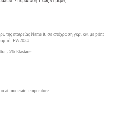
ραλαβή / Παράδoση 1 έως 3 ημέρες
, της εταιρείας Name it, σε απόχρωση γκρι και με print
γραμμή. FW2024
ton, 5% Elastane
ron at moderate temperature