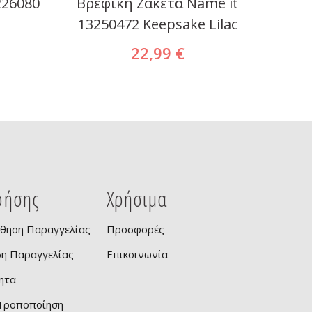
226080
Βρεφική Ζακέτα Name it
Μπου
13250472 Keepsake Lilac
22,99 €
ρήσης
Χρήσιμα
θηση Παραγγελίας
Προσφορές
ση Παραγγελίας
Επικοινωνία
ητα
 Τροποποίηση