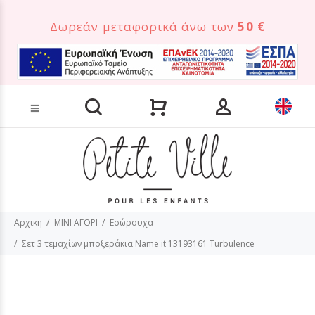
Δωρεάν μεταφορικά άνω των
50 €
Αναζήτηση προϊόντων
Αρχικη
MINI ΑΓΟΡΙ
Εσώρουχα
Σετ 3 τεμαχίων μποξεράκια Name it 13193161 Turbulence