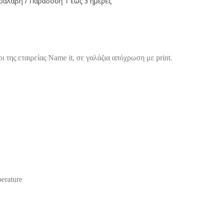
ραλαβή / Παράδoση 1 έως 3 ημέρες
 της εταιρείας Name it, σε γαλάζια απόχρωση με print.
perature