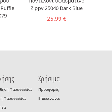
κρού
Παντελόνι υφασμάτινο
Φόρεμ
Ruffle
Zippy 25040 Dark Blue
079
25,99 €
ρήσης
Χρήσιμα
θηση Παραγγελίας
Προσφορές
ση Παραγγελίας
Επικοινωνία
ητα