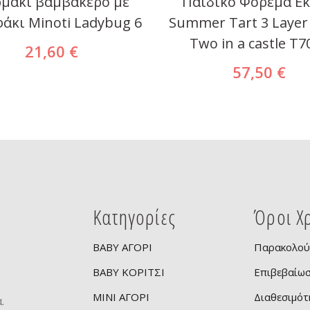
μάκι βαμβακερό με
Παιδικό Φόρεμα Ε
άκι Minoti Ladybug 6
Summer Tart 3 Layer 
Two in a castle T7
21,60 €
57,50 €
Κατηγορίες
Όροι Χ
BABY ΑΓΟΡΙ
Παρακολού
BABY ΚΟΡΙΤΣΙ
Επιβεβαίω
ν
MINI ΑΓΟΡΙ
Διαθεσιμότ
.