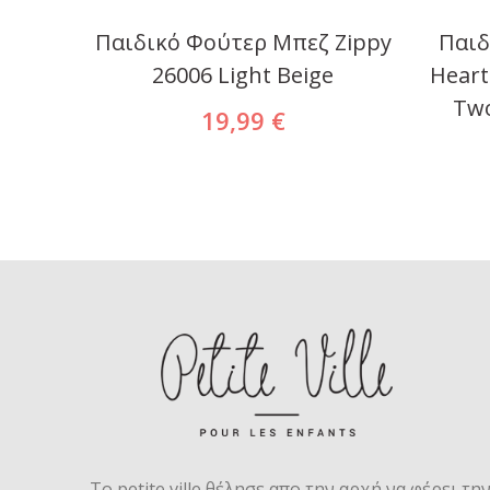
Pink
Παιδικό Φούτερ Μπεζ Zippy
Παιδ
26006 Light Beige
Heart
Two
19,99 €
Το petite ville θέλησε απο την αρχή να φέρει τη