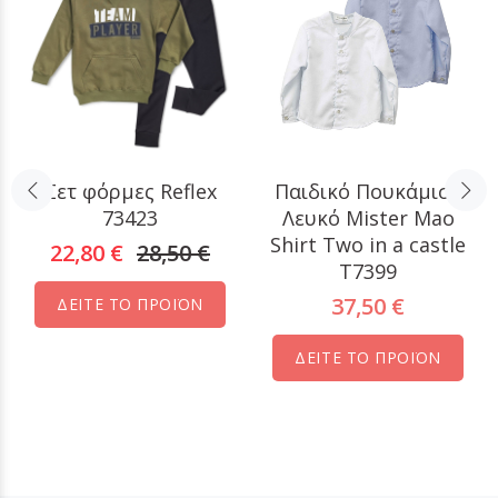
Σετ φόρμες Reflex
Παιδικό Πουκάμισο
73423
Λευκό Mister Mao
Shirt Two in a castle
22,80 €
28,50 €
T7399
37,50 €
ΔΕΙΤΕ ΤΟ ΠΡΟΪΟΝ
ΔΕΙΤΕ ΤΟ ΠΡΟΪΟΝ