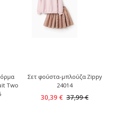
Φόρμα
Σετ φούστα-μπλούζα Zippy
Βρε
uit Two
24014
Summ
6
Shirt
30,39 €
37,99 €