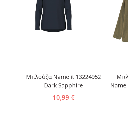
owers
Μπλούζα Name it 13224952
Μπλ
Shorts
Dark Sapphire
Name i
207
10,99 €