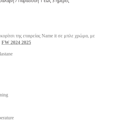
ραλαβή / Παράδoση 1 έως 3 ημέρες
ορίτσι της εταιρείας Name it σε μπλε χρώμα, με
.
FW 2024 2025
lastane
aning
perature