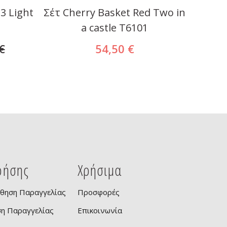
3 Light
Σέτ Cherry Basket Red Two in
Bρεφ
a castle T6101
Mao P
€
54,50 €
ρήσης
Χρήσιμα
θηση Παραγγελίας
Προσφορές
ση Παραγγελίας
Επικοινωνία