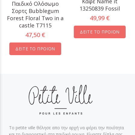
Καφέ Name it
Παιδικό Ολόσωμο
13250839 Fossil
Σορτς Bubblegum
49,99 €
Forest Floral Two in a
castle T7115
ΔΕΙΤΕ ΤΟ ΠΡΟΪΟΝ
47,50 €
ΔΕΙΤΕ ΤΟ ΠΡΟΪΟΝ
Το petite ville θέλησε απο την αρχή να φέρει την ποιότητα
και το διαφορετικό στα παιδικά ρουχα. Είμαστε δίπλα σας