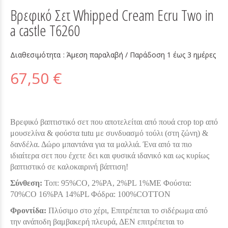
Βρεφικό Σετ Whipped Cream Ecru Two in
a castle T6260
Διαθεσιμότητα :
Άμεση παραλαβή / Παράδoση 1 έως 3 ημέρες
67,50 €
Βρεφικό βαπτιστικό σετ που αποτελείται από πουά crop top από
μουσελίνα & φούστα tutu με συνδυασμό τούλι (στη ζώνη) &
δανδέλα. Δώρο μπαντάνα για τα μαλλιά. Ένα από τα πιο
ιδιαίτερα σετ που έχετε δει και φυσικά ιδανικό και ως κυρίως
βαπτιστικό σε καλοκαιρινή βάπτιση!
Σύνθεση:
Τοπ: 95%CO, 2%PA, 2%PL 1%ME Φούστα:
70%CO 16%PA 14%PL Φόδρα: 100%COTTON
Φροντίδα:
Πλύσιμο στο χέρι, Επιτρέπεται το σιδέρωμα από
την ανάποδη βαμβακερή πλευρά, ΔΕΝ επιτρέπεται το