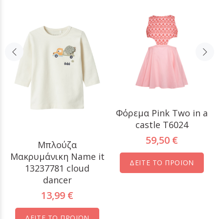
Φόρεμα Pink Two in a
castle T6024
59,50 €
Μπλούζα
Μακρυμάνικη Name it
ΔΕΙΤΕ ΤΟ ΠΡΟΪΟΝ
13237781 cloud
dancer
13,99 €
ΔΕΙΤΕ ΤΟ ΠΡΟΪΟΝ